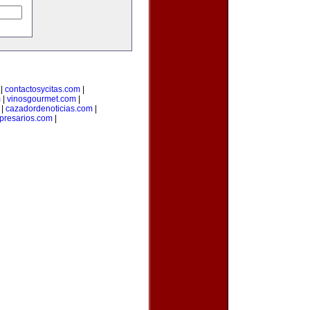
|
contactosycitas.com
|
m
|
vinosgourmet.com
|
|
cazadordenoticias.com
|
presarios.com
|