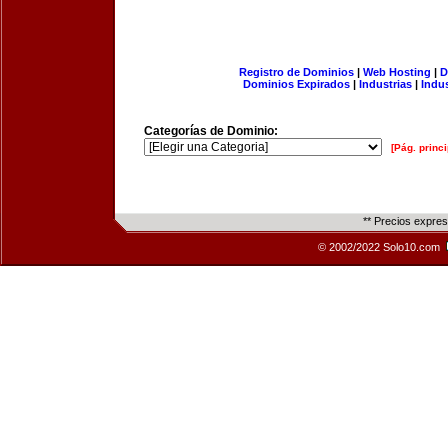
Registro de Dominios
|
Web Hosting
|
D
Dominios Expirados
|
Industrias
|
Indu
Categorías de Dominio:
[Pág. princi
** Precios expre
© 2002/2022 Solo10.com