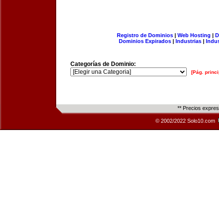
Registro de Dominios
|
Web Hosting
|
D
Dominios Expirados
|
Industrias
|
Indu
Categorías de Dominio:
[Pág. princi
** Precios expre
© 2002/2022 Solo10.com