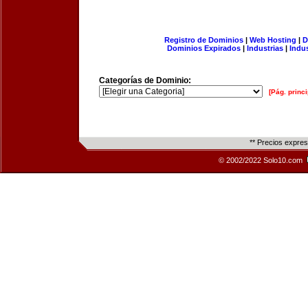
Registro de Dominios
|
Web Hosting
|
D
Dominios Expirados
|
Industrias
|
Indu
Categorías de Dominio:
[Pág. princi
** Precios expre
© 2002/2022 Solo10.com