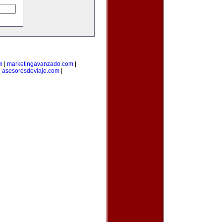
m
|
marketingavanzado.com
|
|
asesoresdeviaje.com
|