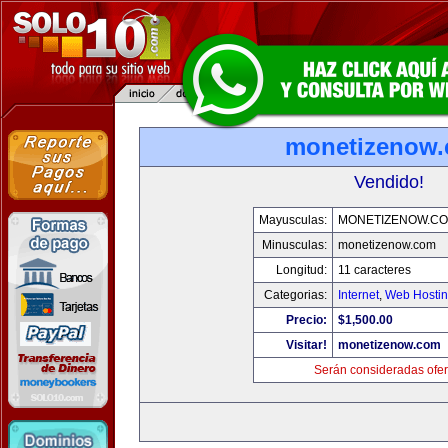
monetizenow
Vendido!
Mayusculas:
MONETIZENOW.C
Minusculas:
monetizenow.com
Longitud:
11 caracteres
Categorias:
Internet
,
Web Hostin
Precio:
$1,500.00
Visitar!
monetizenow.com
Serán consideradas ofer