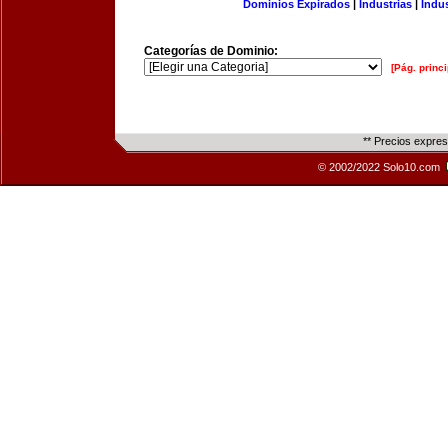
Dominios Expirados
|
Industrias
|
Indu
Categorías de Dominio:
[Pág. princi
** Precios expre
© 2002/2022 Solo10.com