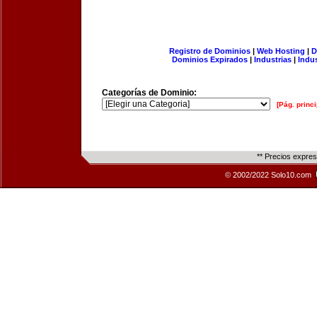
Registro de Dominios
|
Web Hosting
|
D
Dominios Expirados
|
Industrias
|
Indu
Categorías de Dominio:
[Pág. princi
** Precios expre
© 2002/2022 Solo10.com